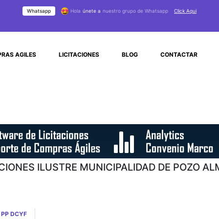
Whatsapp
Hola
únete a
nuestro grupo de Whatsapp
Click Aqui
RAS AGILES
LICITACIONES
BLOG
CONTACTAR
ACIONES ILUSTRE MUNICIPALIDAD DE POZO A
 PP DCYF