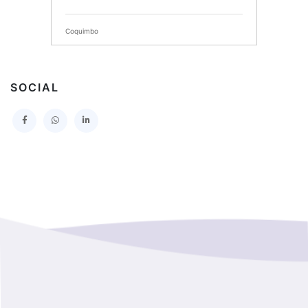
SERVICIO DE SALUD DEL MAULE HOSPITAL DE
TALCA
Coquimbo
I MUNICIPALIDAD DE PROVIDENCIA
Extranjero
I MUNICIPALIDAD DE LEBU
SOCIAL
La Araucania
SERVICIO DE SALUD TALCAHUANO HOSPITAL DE
Los Lagos
I MUNICIPALIDAD DE GALVARINO
Los Rios
I MUNICIPALIDAD DE LAMPA
Magallanes Y De La Antartica
GOBERNACION PROVINCIAL DE TALCA
No Hay Informacion
I MUNICIPALIDAD DE LA PINTANA
Region Aysen Del General Carlos Ibañez Del Campo
ILUSTRE MUNICIPALIDAD TEODORO SCHMIDT
Region Del ñuble