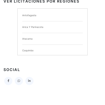
VER LICITACIONES POR REGIONES
I MUNICIPALIDAD DE ANCUD
Antofagasta
I MUNICIPALIDAD DE CHIMBARONGO
Arica Y Parinacota
INSTITUTO NACIONAL DE DEPORTES DE CHILE
Atacama
SERVICIO DE SALUD DEL MAULE HOSPITAL DE
TALCA
Coquimbo
I MUNICIPALIDAD DE PROVIDENCIA
Extranjero
I MUNICIPALIDAD DE LEBU
SOCIAL
La Araucania
SERVICIO DE SALUD TALCAHUANO HOSPITAL DE
Los Lagos
I MUNICIPALIDAD DE GALVARINO
Los Rios
I MUNICIPALIDAD DE LAMPA