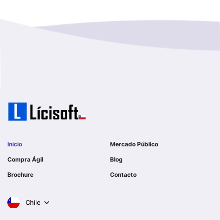
Magallanes Y De La Antartica
GOBERNACION PROVINCIAL DE TALCA
No Hay Informacion
I MUNICIPALIDAD DE LA PINTANA
Region Aysen Del General Carlos Ibañez Del Campo
ILUSTRE MUNICIPALIDAD TEODORO SCHMIDT
Region Del ñuble
Ejercito de Chile
Region Del Biobio
I MUNICIPALIDAD DE GORBEA
Region Del Libertador General Bernardo O´higgins
I MUNICIPALIDAD DE NINHUE
Inicio
Mercado Público
Region Del Maule
Compra Ágil
Blog
I MUNICIPALIDAD DE LAS CONDES
Brochure
Contacto
Region Metropolitana De Santiago
I MUNICIPALIDAD DE EL MONTE
Chile
Tarapaca
SERVICIO DE SALUD DEL LIBERTADOR B OHIGGINS