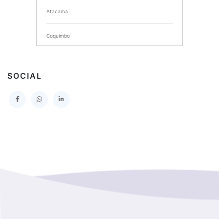
Atacama
SERVICIO DE SALUD DEL MAULE HOSPITAL DE
TALCA
Coquimbo
I MUNICIPALIDAD DE PROVIDENCIA
Extranjero
I MUNICIPALIDAD DE LEBU
SOCIAL
La Araucania
SERVICIO DE SALUD TALCAHUANO HOSPITAL DE
Los Lagos
I MUNICIPALIDAD DE GALVARINO
Los Rios
I MUNICIPALIDAD DE LAMPA
Magallanes Y De La Antartica
GOBERNACION PROVINCIAL DE TALCA
No Hay Informacion
I MUNICIPALIDAD DE LA PINTANA
Region Aysen Del General Carlos Ibañez Del Campo
ILUSTRE MUNICIPALIDAD TEODORO SCHMIDT