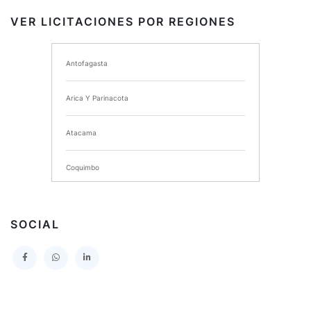
VER LICITACIONES POR REGIONES
I MUNICIPALIDAD DE ANCUD
Antofagasta
I MUNICIPALIDAD DE CHIMBARONGO
Arica Y Parinacota
INSTITUTO NACIONAL DE DEPORTES DE CHILE
Atacama
SERVICIO DE SALUD DEL MAULE HOSPITAL DE
TALCA
Coquimbo
I MUNICIPALIDAD DE PROVIDENCIA
Extranjero
I MUNICIPALIDAD DE LEBU
SOCIAL
La Araucania
SERVICIO DE SALUD TALCAHUANO HOSPITAL DE
Los Lagos
I MUNICIPALIDAD DE GALVARINO
Los Rios