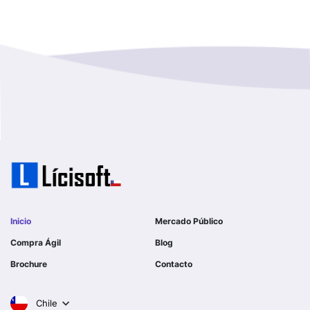
I MUNICIPALIDAD DE LAMPA
Magallanes Y De La Antartica
GOBERNACION PROVINCIAL DE TALCA
No Hay Informacion
I MUNICIPALIDAD DE LA PINTANA
Region Aysen Del General Carlos Ibañez Del Campo
ILUSTRE MUNICIPALIDAD TEODORO SCHMIDT
Region Del ñuble
Ejercito de Chile
Region Del Biobio
I MUNICIPALIDAD DE GORBEA
Region Del Libertador General Bernardo O´higgins
I MUNICIPALIDAD DE NINHUE
Inicio
Mercado Público
Region Del Maule
Compra Ágil
Blog
I MUNICIPALIDAD DE LAS CONDES
Brochure
Contacto
Region Metropolitana De Santiago
I MUNICIPALIDAD DE EL MONTE
Chile
Tarapaca