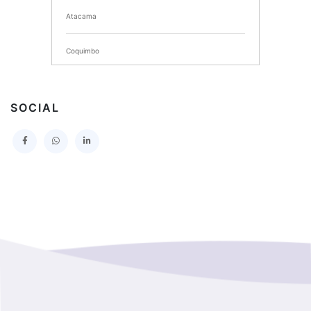
Atacama
SERVICIO DE SALUD DEL MAULE HOSPITAL DE
TALCA
Coquimbo
I MUNICIPALIDAD DE PROVIDENCIA
Extranjero
I MUNICIPALIDAD DE LEBU
SOCIAL
La Araucania
SERVICIO DE SALUD TALCAHUANO HOSPITAL DE
Los Lagos
I MUNICIPALIDAD DE GALVARINO
Los Rios
I MUNICIPALIDAD DE LAMPA
Magallanes Y De La Antartica
GOBERNACION PROVINCIAL DE TALCA
No Hay Informacion
I MUNICIPALIDAD DE LA PINTANA
Region Aysen Del General Carlos Ibañez Del Campo
ILUSTRE MUNICIPALIDAD TEODORO SCHMIDT