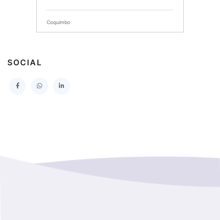
SERVICIO DE SALUD DEL MAULE HOSPITAL DE
TALCA
Coquimbo
I MUNICIPALIDAD DE PROVIDENCIA
Extranjero
I MUNICIPALIDAD DE LEBU
SOCIAL
La Araucania
SERVICIO DE SALUD TALCAHUANO HOSPITAL DE
Los Lagos
I MUNICIPALIDAD DE GALVARINO
Los Rios
I MUNICIPALIDAD DE LAMPA
Magallanes Y De La Antartica
GOBERNACION PROVINCIAL DE TALCA
No Hay Informacion
I MUNICIPALIDAD DE LA PINTANA
Region Aysen Del General Carlos Ibañez Del Campo
ILUSTRE MUNICIPALIDAD TEODORO SCHMIDT
Region Del ñuble