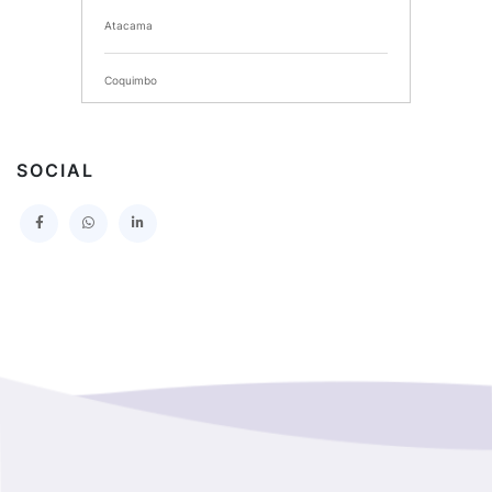
Atacama
SERVICIO DE SALUD DEL MAULE HOSPITAL DE
TALCA
Coquimbo
I MUNICIPALIDAD DE PROVIDENCIA
Extranjero
I MUNICIPALIDAD DE LEBU
SOCIAL
La Araucania
SERVICIO DE SALUD TALCAHUANO HOSPITAL DE
Los Lagos
I MUNICIPALIDAD DE GALVARINO
Los Rios
I MUNICIPALIDAD DE LAMPA
Magallanes Y De La Antartica
GOBERNACION PROVINCIAL DE TALCA
No Hay Informacion
I MUNICIPALIDAD DE LA PINTANA
Region Aysen Del General Carlos Ibañez Del Campo
ILUSTRE MUNICIPALIDAD TEODORO SCHMIDT