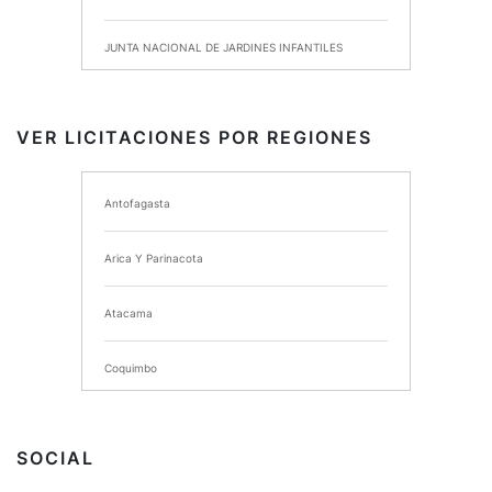
JUNTA NACIONAL DE JARDINES INFANTILES
INSTITUTO DE SEGURIDAD LABORAL
VER LICITACIONES POR REGIONES
I MUNICIPALIDAD DE ANCUD
Antofagasta
I MUNICIPALIDAD DE CHIMBARONGO
Arica Y Parinacota
INSTITUTO NACIONAL DE DEPORTES DE CHILE
Atacama
SERVICIO DE SALUD DEL MAULE HOSPITAL DE
TALCA
Coquimbo
I MUNICIPALIDAD DE PROVIDENCIA
Extranjero
I MUNICIPALIDAD DE LEBU
SOCIAL
La Araucania