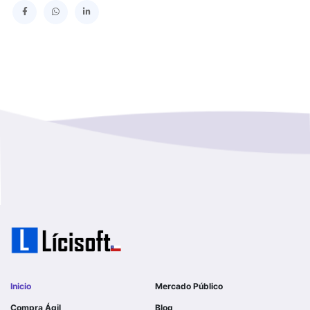
SERVICIO DE SALUD TALCAHUANO HOSPITAL DE
Los Lagos
I MUNICIPALIDAD DE GALVARINO
Los Rios
I MUNICIPALIDAD DE LAMPA
Magallanes Y De La Antartica
GOBERNACION PROVINCIAL DE TALCA
No Hay Informacion
I MUNICIPALIDAD DE LA PINTANA
Region Aysen Del General Carlos Ibañez Del Campo
ILUSTRE MUNICIPALIDAD TEODORO SCHMIDT
Region Del ñuble
Ejercito de Chile
Region Del Biobio
I MUNICIPALIDAD DE GORBEA
Region Del Libertador General Bernardo O´higgins
I MUNICIPALIDAD DE NINHUE
Inicio
Mercado Público
Region Del Maule
Compra Ágil
Blog