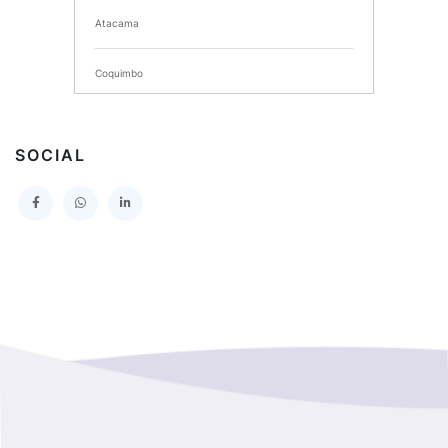
Atacama
SERVICIO DE SALUD DEL MAULE HOSPITAL DE
TALCA
Coquimbo
I MUNICIPALIDAD DE PROVIDENCIA
Extranjero
I MUNICIPALIDAD DE LEBU
SOCIAL
La Araucania
SERVICIO DE SALUD TALCAHUANO HOSPITAL DE
Los Lagos
I MUNICIPALIDAD DE GALVARINO
Los Rios
I MUNICIPALIDAD DE LAMPA
Magallanes Y De La Antartica
GOBERNACION PROVINCIAL DE TALCA
No Hay Informacion
I MUNICIPALIDAD DE LA PINTANA
Region Aysen Del General Carlos Ibañez Del Campo
ILUSTRE MUNICIPALIDAD TEODORO SCHMIDT