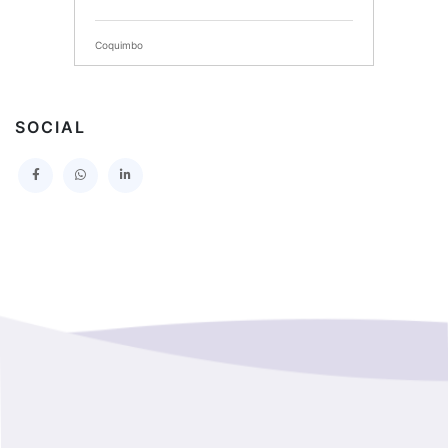
SERVICIO DE SALUD DEL MAULE HOSPITAL DE
TALCA
Coquimbo
I MUNICIPALIDAD DE PROVIDENCIA
Extranjero
I MUNICIPALIDAD DE LEBU
SOCIAL
La Araucania
SERVICIO DE SALUD TALCAHUANO HOSPITAL DE
Los Lagos
I MUNICIPALIDAD DE GALVARINO
Los Rios
I MUNICIPALIDAD DE LAMPA
Magallanes Y De La Antartica
GOBERNACION PROVINCIAL DE TALCA
No Hay Informacion
I MUNICIPALIDAD DE LA PINTANA
Region Aysen Del General Carlos Ibañez Del Campo
ILUSTRE MUNICIPALIDAD TEODORO SCHMIDT
Region Del ñuble