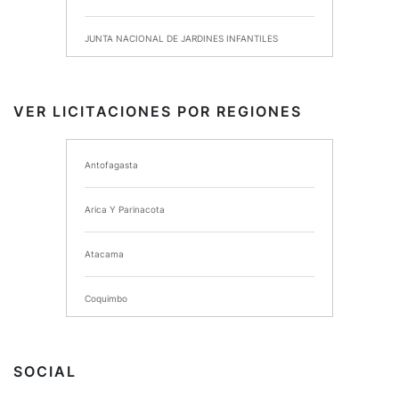
JUNTA NACIONAL DE JARDINES INFANTILES
INSTITUTO DE SEGURIDAD LABORAL
VER LICITACIONES POR REGIONES
I MUNICIPALIDAD DE ANCUD
Antofagasta
I MUNICIPALIDAD DE CHIMBARONGO
Arica Y Parinacota
INSTITUTO NACIONAL DE DEPORTES DE CHILE
Atacama
SERVICIO DE SALUD DEL MAULE HOSPITAL DE
TALCA
Coquimbo
I MUNICIPALIDAD DE PROVIDENCIA
Extranjero
I MUNICIPALIDAD DE LEBU
SOCIAL
La Araucania