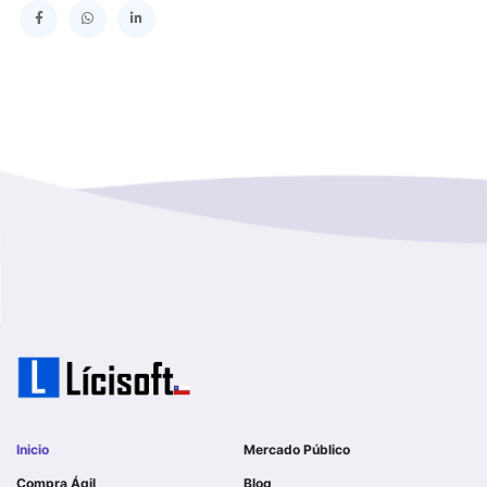
SERVICIO DE SALUD TALCAHUANO HOSPITAL DE
Los Lagos
I MUNICIPALIDAD DE GALVARINO
Los Rios
I MUNICIPALIDAD DE LAMPA
Magallanes Y De La Antartica
GOBERNACION PROVINCIAL DE TALCA
No Hay Informacion
I MUNICIPALIDAD DE LA PINTANA
Region Aysen Del General Carlos Ibañez Del Campo
ILUSTRE MUNICIPALIDAD TEODORO SCHMIDT
Region Del ñuble
Ejercito de Chile
Region Del Biobio
I MUNICIPALIDAD DE GORBEA
Region Del Libertador General Bernardo O´higgins
I MUNICIPALIDAD DE NINHUE
Inicio
Mercado Público
Region Del Maule
Compra Ágil
Blog