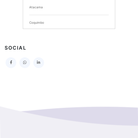
Atacama
SERVICIO DE SALUD DEL MAULE HOSPITAL DE
TALCA
Coquimbo
I MUNICIPALIDAD DE PROVIDENCIA
Extranjero
I MUNICIPALIDAD DE LEBU
SOCIAL
La Araucania
SERVICIO DE SALUD TALCAHUANO HOSPITAL DE
Los Lagos
I MUNICIPALIDAD DE GALVARINO
Los Rios
I MUNICIPALIDAD DE LAMPA
Magallanes Y De La Antartica
GOBERNACION PROVINCIAL DE TALCA
No Hay Informacion
I MUNICIPALIDAD DE LA PINTANA
Region Aysen Del General Carlos Ibañez Del Campo
ILUSTRE MUNICIPALIDAD TEODORO SCHMIDT