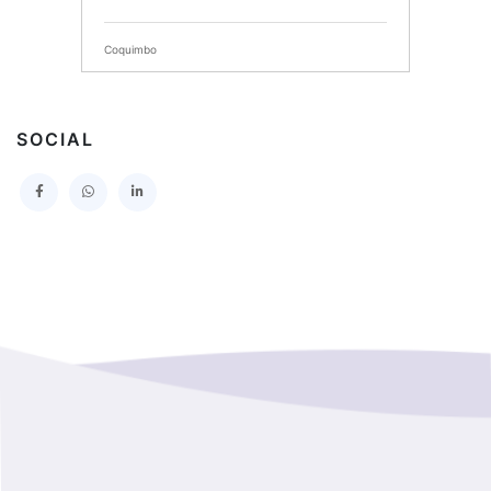
SERVICIO DE SALUD DEL MAULE HOSPITAL DE
TALCA
Coquimbo
I MUNICIPALIDAD DE PROVIDENCIA
Extranjero
I MUNICIPALIDAD DE LEBU
SOCIAL
La Araucania
SERVICIO DE SALUD TALCAHUANO HOSPITAL DE
Los Lagos
I MUNICIPALIDAD DE GALVARINO
Los Rios
I MUNICIPALIDAD DE LAMPA
Magallanes Y De La Antartica
GOBERNACION PROVINCIAL DE TALCA
No Hay Informacion
I MUNICIPALIDAD DE LA PINTANA
Region Aysen Del General Carlos Ibañez Del Campo
ILUSTRE MUNICIPALIDAD TEODORO SCHMIDT
Region Del ñuble