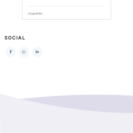
SERVICIO DE SALUD DEL MAULE HOSPITAL DE
TALCA
Coquimbo
I MUNICIPALIDAD DE PROVIDENCIA
Extranjero
I MUNICIPALIDAD DE LEBU
SOCIAL
La Araucania
SERVICIO DE SALUD TALCAHUANO HOSPITAL DE
Los Lagos
I MUNICIPALIDAD DE GALVARINO
Los Rios
I MUNICIPALIDAD DE LAMPA
Magallanes Y De La Antartica
GOBERNACION PROVINCIAL DE TALCA
No Hay Informacion
I MUNICIPALIDAD DE LA PINTANA
Region Aysen Del General Carlos Ibañez Del Campo
ILUSTRE MUNICIPALIDAD TEODORO SCHMIDT
Region Del ñuble