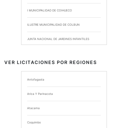
I MUNICIPALIDAD DE COIHUECO
ILUSTRE MUNICIPALIDAD DE COLBUN
JUNTA NACIONAL DE JARDINES INFANTILES
INSTITUTO DE SEGURIDAD LABORAL
VER LICITACIONES POR REGIONES
I MUNICIPALIDAD DE ANCUD
Antofagasta
I MUNICIPALIDAD DE CHIMBARONGO
Arica Y Parinacota
INSTITUTO NACIONAL DE DEPORTES DE CHILE
Atacama
SERVICIO DE SALUD DEL MAULE HOSPITAL DE
TALCA
Coquimbo