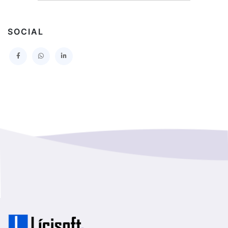
I MUNICIPALIDAD DE PROVIDENCIA
Extranjero
I MUNICIPALIDAD DE LEBU
SOCIAL
La Araucania
SERVICIO DE SALUD TALCAHUANO HOSPITAL DE
Los Lagos
I MUNICIPALIDAD DE GALVARINO
Los Rios
I MUNICIPALIDAD DE LAMPA
Magallanes Y De La Antartica
GOBERNACION PROVINCIAL DE TALCA
No Hay Informacion
I MUNICIPALIDAD DE LA PINTANA
Region Aysen Del General Carlos Ibañez Del Campo
ILUSTRE MUNICIPALIDAD TEODORO SCHMIDT
Region Del ñuble
Ejercito de Chile
Region Del Biobio