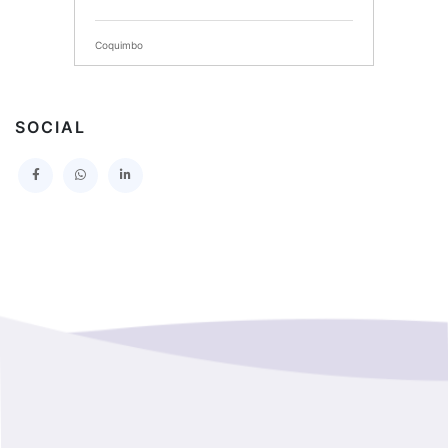
SERVICIO DE SALUD DEL MAULE HOSPITAL DE
TALCA
Coquimbo
I MUNICIPALIDAD DE PROVIDENCIA
Extranjero
I MUNICIPALIDAD DE LEBU
SOCIAL
La Araucania
SERVICIO DE SALUD TALCAHUANO HOSPITAL DE
Los Lagos
I MUNICIPALIDAD DE GALVARINO
Los Rios
I MUNICIPALIDAD DE LAMPA
Magallanes Y De La Antartica
GOBERNACION PROVINCIAL DE TALCA
No Hay Informacion
I MUNICIPALIDAD DE LA PINTANA
Region Aysen Del General Carlos Ibañez Del Campo
ILUSTRE MUNICIPALIDAD TEODORO SCHMIDT
Region Del ñuble