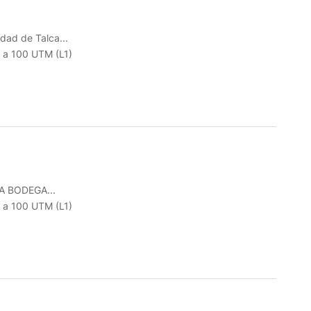
idad de Talca...
r a 100 UTM (L1)
 BODEGA...
r a 100 UTM (L1)