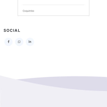
SERVICIO DE SALUD DEL MAULE HOSPITAL DE
TALCA
Coquimbo
I MUNICIPALIDAD DE PROVIDENCIA
Extranjero
I MUNICIPALIDAD DE LEBU
SOCIAL
La Araucania
SERVICIO DE SALUD TALCAHUANO HOSPITAL DE
Los Lagos
I MUNICIPALIDAD DE GALVARINO
Los Rios
I MUNICIPALIDAD DE LAMPA
Magallanes Y De La Antartica
GOBERNACION PROVINCIAL DE TALCA
No Hay Informacion
I MUNICIPALIDAD DE LA PINTANA
Region Aysen Del General Carlos Ibañez Del Campo
ILUSTRE MUNICIPALIDAD TEODORO SCHMIDT
Region Del ñuble