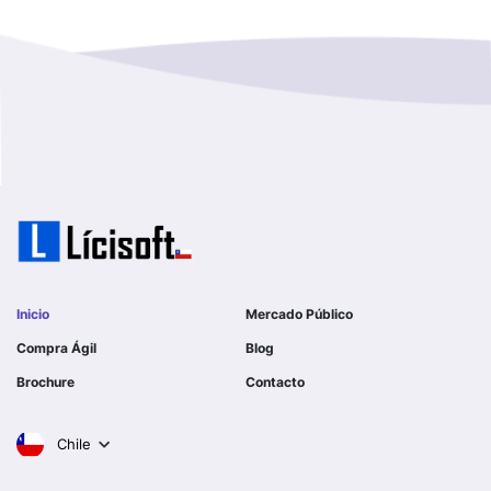
Magallanes Y De La Antartica
GOBERNACION PROVINCIAL DE TALCA
No Hay Informacion
I MUNICIPALIDAD DE LA PINTANA
Region Aysen Del General Carlos Ibañez Del Campo
ILUSTRE MUNICIPALIDAD TEODORO SCHMIDT
Region Del ñuble
Ejercito de Chile
Region Del Biobio
I MUNICIPALIDAD DE GORBEA
Region Del Libertador General Bernardo O´higgins
I MUNICIPALIDAD DE NINHUE
Inicio
Mercado Público
Region Del Maule
Compra Ágil
Blog
I MUNICIPALIDAD DE LAS CONDES
Brochure
Contacto
Region Metropolitana De Santiago
I MUNICIPALIDAD DE EL MONTE
Chile
Tarapaca
SERVICIO DE SALUD DEL LIBERTADOR B OHIGGINS