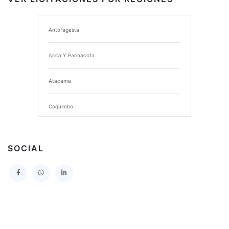
I MUNICIPALIDAD DE ANCUD
Antofagasta
I MUNICIPALIDAD DE CHIMBARONGO
Arica Y Parinacota
INSTITUTO NACIONAL DE DEPORTES DE CHILE
Atacama
SERVICIO DE SALUD DEL MAULE HOSPITAL DE
TALCA
Coquimbo
I MUNICIPALIDAD DE PROVIDENCIA
Extranjero
I MUNICIPALIDAD DE LEBU
SOCIAL
La Araucania
SERVICIO DE SALUD TALCAHUANO HOSPITAL DE
Los Lagos
I MUNICIPALIDAD DE GALVARINO
Los Rios
I MUNICIPALIDAD DE LAMPA