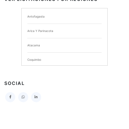
I MUNICIPALIDAD DE ANCUD
Antofagasta
I MUNICIPALIDAD DE CHIMBARONGO
Arica Y Parinacota
INSTITUTO NACIONAL DE DEPORTES DE CHILE
Atacama
SERVICIO DE SALUD DEL MAULE HOSPITAL DE
TALCA
Coquimbo
I MUNICIPALIDAD DE PROVIDENCIA
Extranjero
I MUNICIPALIDAD DE LEBU
SOCIAL
La Araucania
SERVICIO DE SALUD TALCAHUANO HOSPITAL DE
Los Lagos
I MUNICIPALIDAD DE GALVARINO
Los Rios
I MUNICIPALIDAD DE LAMPA