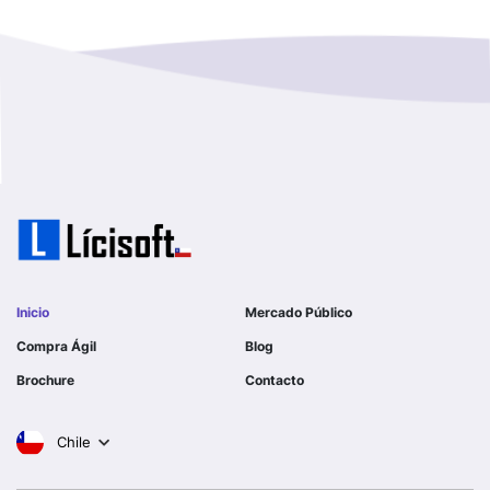
Magallanes Y De La Antartica
GOBERNACION PROVINCIAL DE TALCA
No Hay Informacion
I MUNICIPALIDAD DE LA PINTANA
Region Aysen Del General Carlos Ibañez Del Campo
ILUSTRE MUNICIPALIDAD TEODORO SCHMIDT
Region Del ñuble
Ejercito de Chile
Region Del Biobio
I MUNICIPALIDAD DE GORBEA
Region Del Libertador General Bernardo O´higgins
I MUNICIPALIDAD DE NINHUE
Inicio
Mercado Público
Region Del Maule
Compra Ágil
Blog
I MUNICIPALIDAD DE LAS CONDES
Brochure
Contacto
Region Metropolitana De Santiago
I MUNICIPALIDAD DE EL MONTE
Chile
Tarapaca
SERVICIO DE SALUD DEL LIBERTADOR B OHIGGINS