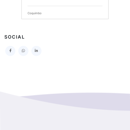
SERVICIO DE SALUD DEL MAULE HOSPITAL DE
TALCA
Coquimbo
I MUNICIPALIDAD DE PROVIDENCIA
Extranjero
I MUNICIPALIDAD DE LEBU
SOCIAL
La Araucania
SERVICIO DE SALUD TALCAHUANO HOSPITAL DE
Los Lagos
I MUNICIPALIDAD DE GALVARINO
Los Rios
I MUNICIPALIDAD DE LAMPA
Magallanes Y De La Antartica
GOBERNACION PROVINCIAL DE TALCA
No Hay Informacion
I MUNICIPALIDAD DE LA PINTANA
Region Aysen Del General Carlos Ibañez Del Campo
ILUSTRE MUNICIPALIDAD TEODORO SCHMIDT
Region Del ñuble