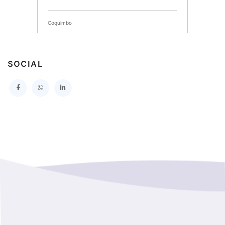
SERVICIO DE SALUD DEL MAULE HOSPITAL DE
TALCA
Coquimbo
I MUNICIPALIDAD DE PROVIDENCIA
Extranjero
I MUNICIPALIDAD DE LEBU
SOCIAL
La Araucania
SERVICIO DE SALUD TALCAHUANO HOSPITAL DE
Los Lagos
I MUNICIPALIDAD DE GALVARINO
Los Rios
I MUNICIPALIDAD DE LAMPA
Magallanes Y De La Antartica
GOBERNACION PROVINCIAL DE TALCA
No Hay Informacion
I MUNICIPALIDAD DE LA PINTANA
Region Aysen Del General Carlos Ibañez Del Campo
ILUSTRE MUNICIPALIDAD TEODORO SCHMIDT
Region Del ñuble