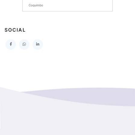
Coquimbo
I MUNICIPALIDAD DE PROVIDENCIA
Extranjero
I MUNICIPALIDAD DE LEBU
SOCIAL
La Araucania
SERVICIO DE SALUD TALCAHUANO HOSPITAL DE
Los Lagos
I MUNICIPALIDAD DE GALVARINO
Los Rios
I MUNICIPALIDAD DE LAMPA
Magallanes Y De La Antartica
GOBERNACION PROVINCIAL DE TALCA
No Hay Informacion
I MUNICIPALIDAD DE LA PINTANA
Region Aysen Del General Carlos Ibañez Del Campo
ILUSTRE MUNICIPALIDAD TEODORO SCHMIDT
Region Del ñuble
Ejercito de Chile