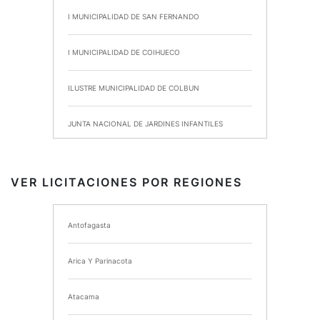
I MUNICIPALIDAD DE SAN FERNANDO
I MUNICIPALIDAD DE COIHUECO
ILUSTRE MUNICIPALIDAD DE COLBUN
JUNTA NACIONAL DE JARDINES INFANTILES
INSTITUTO DE SEGURIDAD LABORAL
VER LICITACIONES POR REGIONES
I MUNICIPALIDAD DE ANCUD
Antofagasta
I MUNICIPALIDAD DE CHIMBARONGO
Arica Y Parinacota
INSTITUTO NACIONAL DE DEPORTES DE CHILE
Atacama
SERVICIO DE SALUD DEL MAULE HOSPITAL DE
TALCA