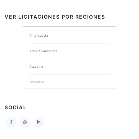
INSTITUTO DE SEGURIDAD LABORAL
VER LICITACIONES POR REGIONES
I MUNICIPALIDAD DE ANCUD
Antofagasta
I MUNICIPALIDAD DE CHIMBARONGO
Arica Y Parinacota
INSTITUTO NACIONAL DE DEPORTES DE CHILE
Atacama
SERVICIO DE SALUD DEL MAULE HOSPITAL DE
TALCA
Coquimbo
I MUNICIPALIDAD DE PROVIDENCIA
Extranjero
I MUNICIPALIDAD DE LEBU
SOCIAL
La Araucania
SERVICIO DE SALUD TALCAHUANO HOSPITAL DE
Los Lagos
I MUNICIPALIDAD DE GALVARINO