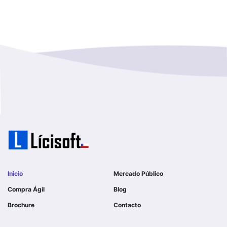
Los Rios
I MUNICIPALIDAD DE LAMPA
Magallanes Y De La Antartica
GOBERNACION PROVINCIAL DE TALCA
No Hay Informacion
I MUNICIPALIDAD DE LA PINTANA
Region Aysen Del General Carlos Ibañez Del Campo
ILUSTRE MUNICIPALIDAD TEODORO SCHMIDT
Region Del ñuble
Ejercito de Chile
Region Del Biobio
I MUNICIPALIDAD DE GORBEA
Region Del Libertador General Bernardo O´higgins
I MUNICIPALIDAD DE NINHUE
Inicio
Mercado Público
Region Del Maule
Compra Ágil
Blog
I MUNICIPALIDAD DE LAS CONDES
Brochure
Contacto
Region Metropolitana De Santiago
I MUNICIPALIDAD DE EL MONTE