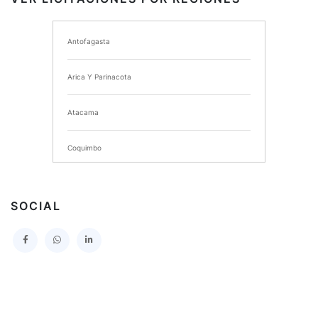
I MUNICIPALIDAD DE ANCUD
Antofagasta
I MUNICIPALIDAD DE CHIMBARONGO
Arica Y Parinacota
INSTITUTO NACIONAL DE DEPORTES DE CHILE
Atacama
SERVICIO DE SALUD DEL MAULE HOSPITAL DE
TALCA
Coquimbo
I MUNICIPALIDAD DE PROVIDENCIA
Extranjero
I MUNICIPALIDAD DE LEBU
SOCIAL
La Araucania
SERVICIO DE SALUD TALCAHUANO HOSPITAL DE
Los Lagos
I MUNICIPALIDAD DE GALVARINO
Los Rios
I MUNICIPALIDAD DE LAMPA