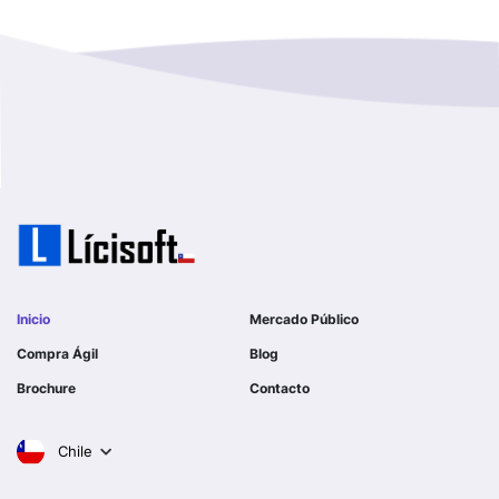
Magallanes Y De La Antartica
GOBERNACION PROVINCIAL DE TALCA
No Hay Informacion
I MUNICIPALIDAD DE LA PINTANA
Region Aysen Del General Carlos Ibañez Del Campo
ILUSTRE MUNICIPALIDAD TEODORO SCHMIDT
Region Del ñuble
Ejercito de Chile
Region Del Biobio
I MUNICIPALIDAD DE GORBEA
Region Del Libertador General Bernardo O´higgins
I MUNICIPALIDAD DE NINHUE
Inicio
Mercado Público
Region Del Maule
Compra Ágil
Blog
I MUNICIPALIDAD DE LAS CONDES
Brochure
Contacto
Region Metropolitana De Santiago
I MUNICIPALIDAD DE EL MONTE
Chile
Tarapaca
SERVICIO DE SALUD DEL LIBERTADOR B OHIGGINS