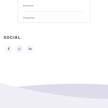
Atacama
SERVICIO DE SALUD DEL MAULE HOSPITAL DE
TALCA
Coquimbo
I MUNICIPALIDAD DE PROVIDENCIA
Extranjero
I MUNICIPALIDAD DE LEBU
SOCIAL
La Araucania
SERVICIO DE SALUD TALCAHUANO HOSPITAL DE
Los Lagos
I MUNICIPALIDAD DE GALVARINO
Los Rios
I MUNICIPALIDAD DE LAMPA
Magallanes Y De La Antartica
GOBERNACION PROVINCIAL DE TALCA
No Hay Informacion
I MUNICIPALIDAD DE LA PINTANA
Region Aysen Del General Carlos Ibañez Del Campo
ILUSTRE MUNICIPALIDAD TEODORO SCHMIDT