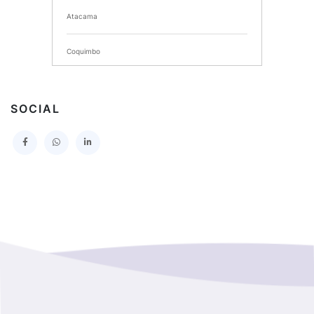
Atacama
SERVICIO DE SALUD DEL MAULE HOSPITAL DE
TALCA
Coquimbo
I MUNICIPALIDAD DE PROVIDENCIA
Extranjero
I MUNICIPALIDAD DE LEBU
SOCIAL
La Araucania
SERVICIO DE SALUD TALCAHUANO HOSPITAL DE
Los Lagos
I MUNICIPALIDAD DE GALVARINO
Los Rios
I MUNICIPALIDAD DE LAMPA
Magallanes Y De La Antartica
GOBERNACION PROVINCIAL DE TALCA
No Hay Informacion
I MUNICIPALIDAD DE LA PINTANA
Region Aysen Del General Carlos Ibañez Del Campo
ILUSTRE MUNICIPALIDAD TEODORO SCHMIDT