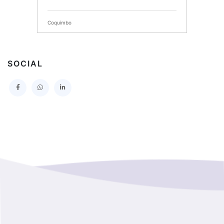
SERVICIO DE SALUD DEL MAULE HOSPITAL DE
TALCA
Coquimbo
I MUNICIPALIDAD DE PROVIDENCIA
Extranjero
I MUNICIPALIDAD DE LEBU
SOCIAL
La Araucania
SERVICIO DE SALUD TALCAHUANO HOSPITAL DE
Los Lagos
I MUNICIPALIDAD DE GALVARINO
Los Rios
I MUNICIPALIDAD DE LAMPA
Magallanes Y De La Antartica
GOBERNACION PROVINCIAL DE TALCA
No Hay Informacion
I MUNICIPALIDAD DE LA PINTANA
Region Aysen Del General Carlos Ibañez Del Campo
ILUSTRE MUNICIPALIDAD TEODORO SCHMIDT
Region Del ñuble