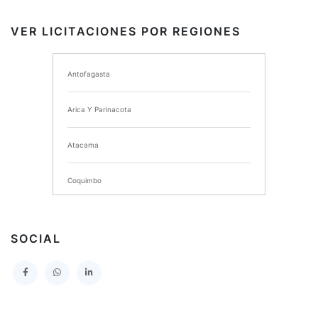
INSTITUTO DE SEGURIDAD LABORAL
VER LICITACIONES POR REGIONES
I MUNICIPALIDAD DE ANCUD
Antofagasta
I MUNICIPALIDAD DE CHIMBARONGO
Arica Y Parinacota
INSTITUTO NACIONAL DE DEPORTES DE CHILE
Atacama
SERVICIO DE SALUD DEL MAULE HOSPITAL DE
TALCA
Coquimbo
I MUNICIPALIDAD DE PROVIDENCIA
Extranjero
I MUNICIPALIDAD DE LEBU
SOCIAL
La Araucania
SERVICIO DE SALUD TALCAHUANO HOSPITAL DE
Los Lagos
I MUNICIPALIDAD DE GALVARINO