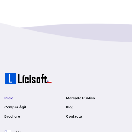
Los Rios
I MUNICIPALIDAD DE LAMPA
Magallanes Y De La Antartica
GOBERNACION PROVINCIAL DE TALCA
No Hay Informacion
I MUNICIPALIDAD DE LA PINTANA
Region Aysen Del General Carlos Ibañez Del Campo
ILUSTRE MUNICIPALIDAD TEODORO SCHMIDT
Region Del ñuble
Ejercito de Chile
Region Del Biobio
I MUNICIPALIDAD DE GORBEA
Region Del Libertador General Bernardo O´higgins
I MUNICIPALIDAD DE NINHUE
Inicio
Mercado Público
Region Del Maule
Compra Ágil
Blog
I MUNICIPALIDAD DE LAS CONDES
Brochure
Contacto
Region Metropolitana De Santiago
I MUNICIPALIDAD DE EL MONTE