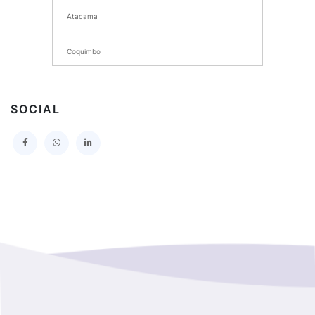
Atacama
SERVICIO DE SALUD DEL MAULE HOSPITAL DE
TALCA
Coquimbo
I MUNICIPALIDAD DE PROVIDENCIA
Extranjero
I MUNICIPALIDAD DE LEBU
SOCIAL
La Araucania
SERVICIO DE SALUD TALCAHUANO HOSPITAL DE
Los Lagos
I MUNICIPALIDAD DE GALVARINO
Los Rios
I MUNICIPALIDAD DE LAMPA
Magallanes Y De La Antartica
GOBERNACION PROVINCIAL DE TALCA
No Hay Informacion
I MUNICIPALIDAD DE LA PINTANA
Region Aysen Del General Carlos Ibañez Del Campo
ILUSTRE MUNICIPALIDAD TEODORO SCHMIDT