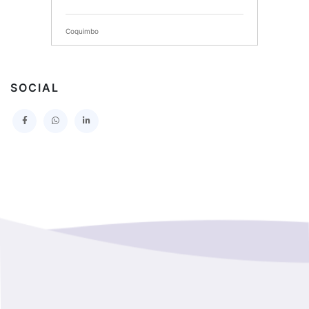
SERVICIO DE SALUD DEL MAULE HOSPITAL DE
TALCA
Coquimbo
I MUNICIPALIDAD DE PROVIDENCIA
Extranjero
I MUNICIPALIDAD DE LEBU
SOCIAL
La Araucania
SERVICIO DE SALUD TALCAHUANO HOSPITAL DE
Los Lagos
I MUNICIPALIDAD DE GALVARINO
Los Rios
I MUNICIPALIDAD DE LAMPA
Magallanes Y De La Antartica
GOBERNACION PROVINCIAL DE TALCA
No Hay Informacion
I MUNICIPALIDAD DE LA PINTANA
Region Aysen Del General Carlos Ibañez Del Campo
ILUSTRE MUNICIPALIDAD TEODORO SCHMIDT
Region Del ñuble