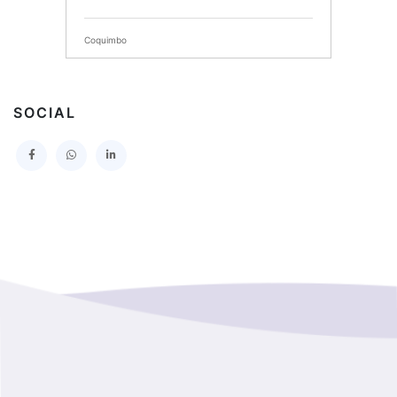
SERVICIO DE SALUD DEL MAULE HOSPITAL DE
TALCA
Coquimbo
I MUNICIPALIDAD DE PROVIDENCIA
Extranjero
I MUNICIPALIDAD DE LEBU
SOCIAL
La Araucania
SERVICIO DE SALUD TALCAHUANO HOSPITAL DE
Los Lagos
I MUNICIPALIDAD DE GALVARINO
Los Rios
I MUNICIPALIDAD DE LAMPA
Magallanes Y De La Antartica
GOBERNACION PROVINCIAL DE TALCA
No Hay Informacion
I MUNICIPALIDAD DE LA PINTANA
Region Aysen Del General Carlos Ibañez Del Campo
ILUSTRE MUNICIPALIDAD TEODORO SCHMIDT
Region Del ñuble