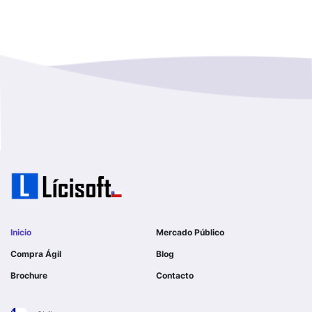
Los Rios
I MUNICIPALIDAD DE LAMPA
Magallanes Y De La Antartica
GOBERNACION PROVINCIAL DE TALCA
No Hay Informacion
I MUNICIPALIDAD DE LA PINTANA
Region Aysen Del General Carlos Ibañez Del Campo
ILUSTRE MUNICIPALIDAD TEODORO SCHMIDT
Region Del ñuble
Ejercito de Chile
Region Del Biobio
I MUNICIPALIDAD DE GORBEA
Region Del Libertador General Bernardo O´higgins
I MUNICIPALIDAD DE NINHUE
Inicio
Mercado Público
Region Del Maule
Compra Ágil
Blog
I MUNICIPALIDAD DE LAS CONDES
Brochure
Contacto
Region Metropolitana De Santiago
I MUNICIPALIDAD DE EL MONTE