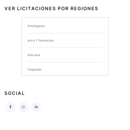
VER LICITACIONES POR REGIONES
I MUNICIPALIDAD DE ANCUD
Antofagasta
I MUNICIPALIDAD DE CHIMBARONGO
Arica Y Parinacota
INSTITUTO NACIONAL DE DEPORTES DE CHILE
Atacama
SERVICIO DE SALUD DEL MAULE HOSPITAL DE
TALCA
Coquimbo
I MUNICIPALIDAD DE PROVIDENCIA
Extranjero
I MUNICIPALIDAD DE LEBU
SOCIAL
La Araucania
SERVICIO DE SALUD TALCAHUANO HOSPITAL DE
Los Lagos
I MUNICIPALIDAD DE GALVARINO
Los Rios