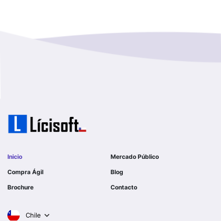
I MUNICIPALIDAD DE LAMPA
Magallanes Y De La Antartica
GOBERNACION PROVINCIAL DE TALCA
No Hay Informacion
I MUNICIPALIDAD DE LA PINTANA
Region Aysen Del General Carlos Ibañez Del Campo
ILUSTRE MUNICIPALIDAD TEODORO SCHMIDT
Region Del ñuble
Ejercito de Chile
Region Del Biobio
I MUNICIPALIDAD DE GORBEA
Region Del Libertador General Bernardo O´higgins
I MUNICIPALIDAD DE NINHUE
Inicio
Mercado Público
Region Del Maule
Compra Ágil
Blog
I MUNICIPALIDAD DE LAS CONDES
Brochure
Contacto
Region Metropolitana De Santiago
I MUNICIPALIDAD DE EL MONTE
Chile
Tarapaca