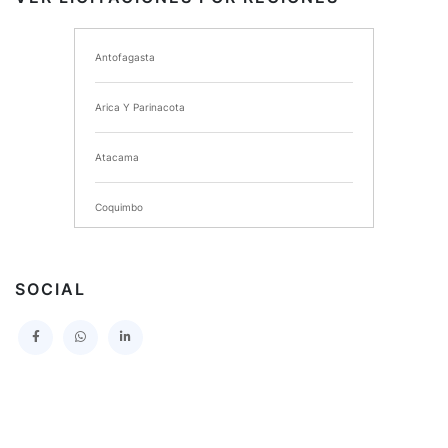
I MUNICIPALIDAD DE ANCUD
Antofagasta
I MUNICIPALIDAD DE CHIMBARONGO
Arica Y Parinacota
INSTITUTO NACIONAL DE DEPORTES DE CHILE
Atacama
SERVICIO DE SALUD DEL MAULE HOSPITAL DE
TALCA
Coquimbo
I MUNICIPALIDAD DE PROVIDENCIA
Extranjero
I MUNICIPALIDAD DE LEBU
SOCIAL
La Araucania
SERVICIO DE SALUD TALCAHUANO HOSPITAL DE
Los Lagos
I MUNICIPALIDAD DE GALVARINO
Los Rios
I MUNICIPALIDAD DE LAMPA