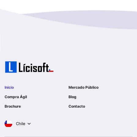
Magallanes Y De La Antartica
GOBERNACION PROVINCIAL DE TALCA
No Hay Informacion
I MUNICIPALIDAD DE LA PINTANA
Region Aysen Del General Carlos Ibañez Del Campo
ILUSTRE MUNICIPALIDAD TEODORO SCHMIDT
Region Del ñuble
Ejercito de Chile
Region Del Biobio
I MUNICIPALIDAD DE GORBEA
Region Del Libertador General Bernardo O´higgins
I MUNICIPALIDAD DE NINHUE
Inicio
Mercado Público
Region Del Maule
Compra Ágil
Blog
I MUNICIPALIDAD DE LAS CONDES
Brochure
Contacto
Region Metropolitana De Santiago
I MUNICIPALIDAD DE EL MONTE
Chile
Tarapaca
SERVICIO DE SALUD DEL LIBERTADOR B OHIGGINS