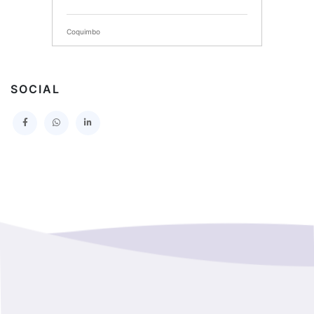
SERVICIO DE SALUD DEL MAULE HOSPITAL DE
TALCA
Coquimbo
I MUNICIPALIDAD DE PROVIDENCIA
Extranjero
I MUNICIPALIDAD DE LEBU
SOCIAL
La Araucania
SERVICIO DE SALUD TALCAHUANO HOSPITAL DE
Los Lagos
I MUNICIPALIDAD DE GALVARINO
Los Rios
I MUNICIPALIDAD DE LAMPA
Magallanes Y De La Antartica
GOBERNACION PROVINCIAL DE TALCA
No Hay Informacion
I MUNICIPALIDAD DE LA PINTANA
Region Aysen Del General Carlos Ibañez Del Campo
ILUSTRE MUNICIPALIDAD TEODORO SCHMIDT
Region Del ñuble