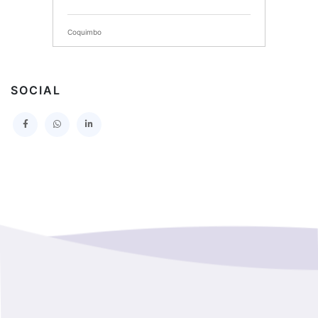
SERVICIO DE SALUD DEL MAULE HOSPITAL DE
TALCA
Coquimbo
I MUNICIPALIDAD DE PROVIDENCIA
Extranjero
I MUNICIPALIDAD DE LEBU
SOCIAL
La Araucania
SERVICIO DE SALUD TALCAHUANO HOSPITAL DE
Los Lagos
I MUNICIPALIDAD DE GALVARINO
Los Rios
I MUNICIPALIDAD DE LAMPA
Magallanes Y De La Antartica
GOBERNACION PROVINCIAL DE TALCA
No Hay Informacion
I MUNICIPALIDAD DE LA PINTANA
Region Aysen Del General Carlos Ibañez Del Campo
ILUSTRE MUNICIPALIDAD TEODORO SCHMIDT
Region Del ñuble