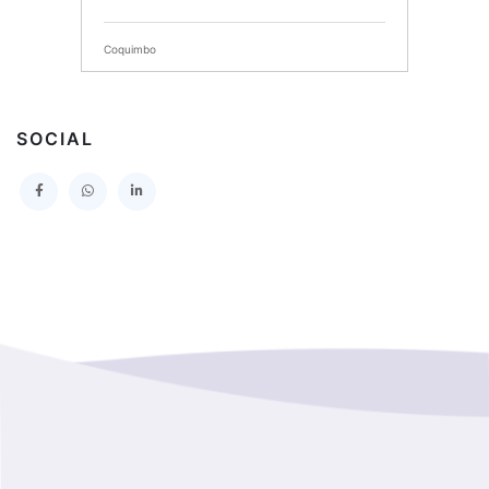
SERVICIO DE SALUD DEL MAULE HOSPITAL DE
TALCA
Coquimbo
I MUNICIPALIDAD DE PROVIDENCIA
Extranjero
I MUNICIPALIDAD DE LEBU
SOCIAL
La Araucania
SERVICIO DE SALUD TALCAHUANO HOSPITAL DE
Los Lagos
I MUNICIPALIDAD DE GALVARINO
Los Rios
I MUNICIPALIDAD DE LAMPA
Magallanes Y De La Antartica
GOBERNACION PROVINCIAL DE TALCA
No Hay Informacion
I MUNICIPALIDAD DE LA PINTANA
Region Aysen Del General Carlos Ibañez Del Campo
ILUSTRE MUNICIPALIDAD TEODORO SCHMIDT
Region Del ñuble