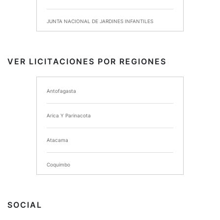
JUNTA NACIONAL DE JARDINES INFANTILES
INSTITUTO DE SEGURIDAD LABORAL
VER LICITACIONES POR REGIONES
I MUNICIPALIDAD DE ANCUD
Antofagasta
I MUNICIPALIDAD DE CHIMBARONGO
Arica Y Parinacota
INSTITUTO NACIONAL DE DEPORTES DE CHILE
Atacama
SERVICIO DE SALUD DEL MAULE HOSPITAL DE
TALCA
Coquimbo
I MUNICIPALIDAD DE PROVIDENCIA
Extranjero
I MUNICIPALIDAD DE LEBU
SOCIAL
La Araucania