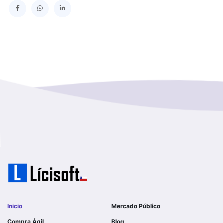
SERVICIO DE SALUD TALCAHUANO HOSPITAL DE
Los Lagos
I MUNICIPALIDAD DE GALVARINO
Los Rios
I MUNICIPALIDAD DE LAMPA
Magallanes Y De La Antartica
GOBERNACION PROVINCIAL DE TALCA
No Hay Informacion
I MUNICIPALIDAD DE LA PINTANA
Region Aysen Del General Carlos Ibañez Del Campo
ILUSTRE MUNICIPALIDAD TEODORO SCHMIDT
Region Del ñuble
Ejercito de Chile
Region Del Biobio
I MUNICIPALIDAD DE GORBEA
Region Del Libertador General Bernardo O´higgins
I MUNICIPALIDAD DE NINHUE
Inicio
Mercado Público
Region Del Maule
Compra Ágil
Blog