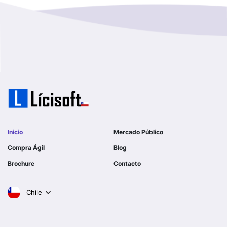
GOBERNACION PROVINCIAL DE TALCA
No Hay Informacion
I MUNICIPALIDAD DE LA PINTANA
Region Aysen Del General Carlos Ibañez Del Campo
ILUSTRE MUNICIPALIDAD TEODORO SCHMIDT
Region Del ñuble
Ejercito de Chile
Region Del Biobio
I MUNICIPALIDAD DE GORBEA
Region Del Libertador General Bernardo O´higgins
I MUNICIPALIDAD DE NINHUE
Inicio
Mercado Público
Region Del Maule
Compra Ágil
Blog
I MUNICIPALIDAD DE LAS CONDES
Brochure
Contacto
Region Metropolitana De Santiago
I MUNICIPALIDAD DE EL MONTE
Chile
Tarapaca
SERVICIO DE SALUD DEL LIBERTADOR B OHIGGINS
HOSPITAL REG RANCAGUA
Valparaiso