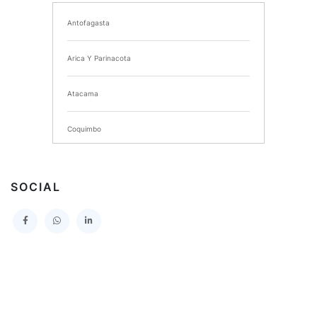
Antofagasta
I MUNICIPALIDAD DE CHIMBARONGO
Arica Y Parinacota
INSTITUTO NACIONAL DE DEPORTES DE CHILE
Atacama
SERVICIO DE SALUD DEL MAULE HOSPITAL DE
TALCA
Coquimbo
I MUNICIPALIDAD DE PROVIDENCIA
Extranjero
I MUNICIPALIDAD DE LEBU
SOCIAL
La Araucania
SERVICIO DE SALUD TALCAHUANO HOSPITAL DE
Los Lagos
I MUNICIPALIDAD DE GALVARINO
Los Rios
I MUNICIPALIDAD DE LAMPA
Magallanes Y De La Antartica