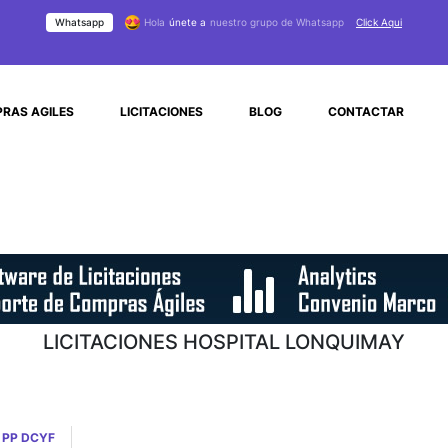
Whatsapp
Hola
únete a
nuestro grupo de Whatsapp
Click Aqui
RAS AGILES
LICITACIONES
BLOG
CONTACTAR
LICITACIONES HOSPITAL LONQUIMAY
 PP DCYF