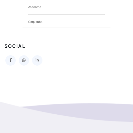
Atacama
SERVICIO DE SALUD DEL MAULE HOSPITAL DE
TALCA
Coquimbo
I MUNICIPALIDAD DE PROVIDENCIA
Extranjero
I MUNICIPALIDAD DE LEBU
SOCIAL
La Araucania
SERVICIO DE SALUD TALCAHUANO HOSPITAL DE
Los Lagos
I MUNICIPALIDAD DE GALVARINO
Los Rios
I MUNICIPALIDAD DE LAMPA
Magallanes Y De La Antartica
GOBERNACION PROVINCIAL DE TALCA
No Hay Informacion
I MUNICIPALIDAD DE LA PINTANA
Region Aysen Del General Carlos Ibañez Del Campo
ILUSTRE MUNICIPALIDAD TEODORO SCHMIDT