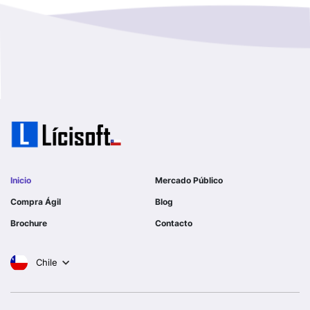
GOBERNACION PROVINCIAL DE TALCA
No Hay Informacion
I MUNICIPALIDAD DE LA PINTANA
Region Aysen Del General Carlos Ibañez Del Campo
ILUSTRE MUNICIPALIDAD TEODORO SCHMIDT
Region Del ñuble
Ejercito de Chile
Region Del Biobio
I MUNICIPALIDAD DE GORBEA
Region Del Libertador General Bernardo O´higgins
I MUNICIPALIDAD DE NINHUE
Inicio
Mercado Público
Region Del Maule
Compra Ágil
Blog
I MUNICIPALIDAD DE LAS CONDES
Brochure
Contacto
Region Metropolitana De Santiago
I MUNICIPALIDAD DE EL MONTE
Chile
Tarapaca
SERVICIO DE SALUD DEL LIBERTADOR B OHIGGINS
HOSPITAL REG RANCAGUA
Valparaiso