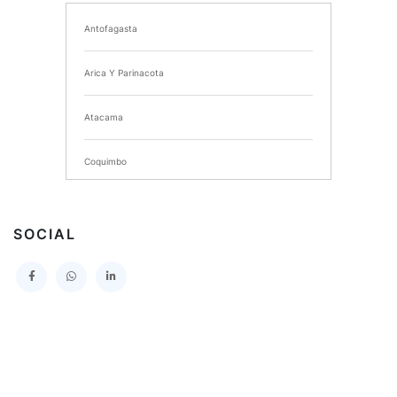
Antofagasta
I MUNICIPALIDAD DE CHIMBARONGO
Arica Y Parinacota
INSTITUTO NACIONAL DE DEPORTES DE CHILE
Atacama
SERVICIO DE SALUD DEL MAULE HOSPITAL DE
TALCA
Coquimbo
I MUNICIPALIDAD DE PROVIDENCIA
Extranjero
I MUNICIPALIDAD DE LEBU
SOCIAL
La Araucania
SERVICIO DE SALUD TALCAHUANO HOSPITAL DE
Los Lagos
I MUNICIPALIDAD DE GALVARINO
Los Rios
I MUNICIPALIDAD DE LAMPA
Magallanes Y De La Antartica