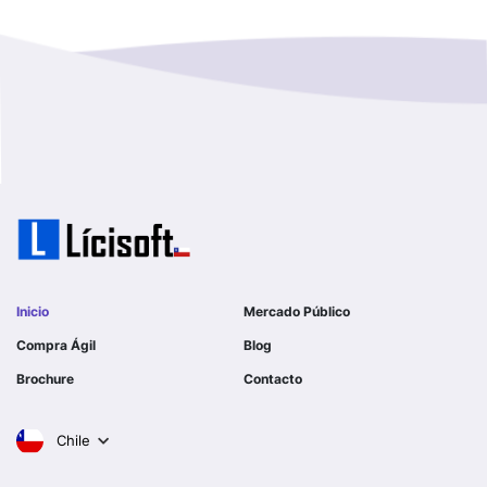
Magallanes Y De La Antartica
GOBERNACION PROVINCIAL DE TALCA
No Hay Informacion
I MUNICIPALIDAD DE LA PINTANA
Region Aysen Del General Carlos Ibañez Del Campo
ILUSTRE MUNICIPALIDAD TEODORO SCHMIDT
Region Del ñuble
Ejercito de Chile
Region Del Biobio
I MUNICIPALIDAD DE GORBEA
Region Del Libertador General Bernardo O´higgins
I MUNICIPALIDAD DE NINHUE
Inicio
Mercado Público
Region Del Maule
Compra Ágil
Blog
I MUNICIPALIDAD DE LAS CONDES
Brochure
Contacto
Region Metropolitana De Santiago
I MUNICIPALIDAD DE EL MONTE
Chile
Tarapaca
SERVICIO DE SALUD DEL LIBERTADOR B OHIGGINS