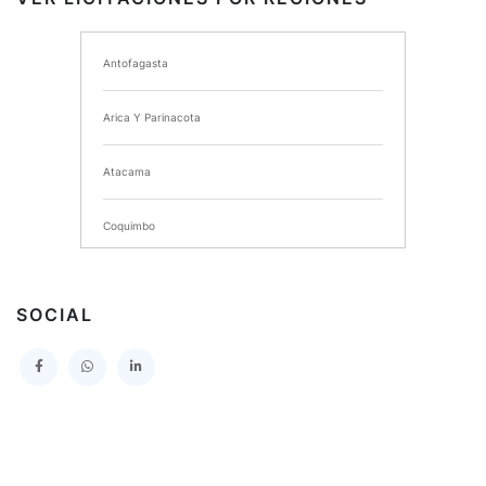
I MUNICIPALIDAD DE ANCUD
Antofagasta
I MUNICIPALIDAD DE CHIMBARONGO
Arica Y Parinacota
INSTITUTO NACIONAL DE DEPORTES DE CHILE
Atacama
SERVICIO DE SALUD DEL MAULE HOSPITAL DE
TALCA
Coquimbo
I MUNICIPALIDAD DE PROVIDENCIA
Extranjero
I MUNICIPALIDAD DE LEBU
SOCIAL
La Araucania
SERVICIO DE SALUD TALCAHUANO HOSPITAL DE
Los Lagos
I MUNICIPALIDAD DE GALVARINO
Los Rios
I MUNICIPALIDAD DE LAMPA