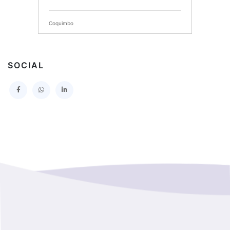
SERVICIO DE SALUD DEL MAULE HOSPITAL DE
TALCA
Coquimbo
I MUNICIPALIDAD DE PROVIDENCIA
Extranjero
I MUNICIPALIDAD DE LEBU
SOCIAL
La Araucania
SERVICIO DE SALUD TALCAHUANO HOSPITAL DE
Los Lagos
I MUNICIPALIDAD DE GALVARINO
Los Rios
I MUNICIPALIDAD DE LAMPA
Magallanes Y De La Antartica
GOBERNACION PROVINCIAL DE TALCA
No Hay Informacion
I MUNICIPALIDAD DE LA PINTANA
Region Aysen Del General Carlos Ibañez Del Campo
ILUSTRE MUNICIPALIDAD TEODORO SCHMIDT
Region Del ñuble