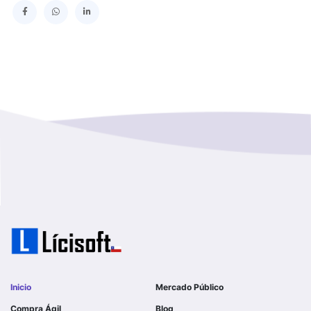
SERVICIO DE SALUD TALCAHUANO HOSPITAL DE
Los Lagos
I MUNICIPALIDAD DE GALVARINO
Los Rios
I MUNICIPALIDAD DE LAMPA
Magallanes Y De La Antartica
GOBERNACION PROVINCIAL DE TALCA
No Hay Informacion
I MUNICIPALIDAD DE LA PINTANA
Region Aysen Del General Carlos Ibañez Del Campo
ILUSTRE MUNICIPALIDAD TEODORO SCHMIDT
Region Del ñuble
Ejercito de Chile
Region Del Biobio
I MUNICIPALIDAD DE GORBEA
Region Del Libertador General Bernardo O´higgins
I MUNICIPALIDAD DE NINHUE
Inicio
Mercado Público
Region Del Maule
Compra Ágil
Blog