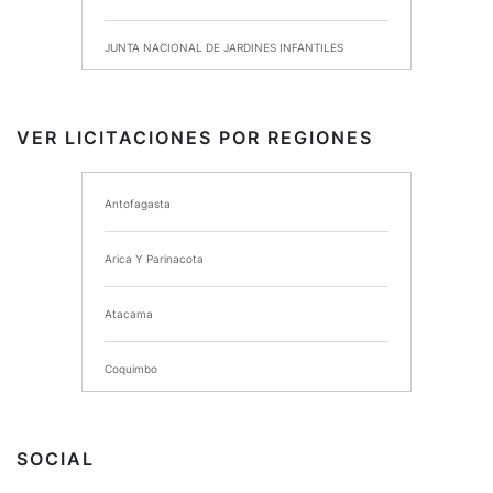
JUNTA NACIONAL DE JARDINES INFANTILES
INSTITUTO DE SEGURIDAD LABORAL
VER LICITACIONES POR REGIONES
I MUNICIPALIDAD DE ANCUD
Antofagasta
I MUNICIPALIDAD DE CHIMBARONGO
Arica Y Parinacota
INSTITUTO NACIONAL DE DEPORTES DE CHILE
Atacama
SERVICIO DE SALUD DEL MAULE HOSPITAL DE
TALCA
Coquimbo
I MUNICIPALIDAD DE PROVIDENCIA
Extranjero
I MUNICIPALIDAD DE LEBU
SOCIAL
La Araucania