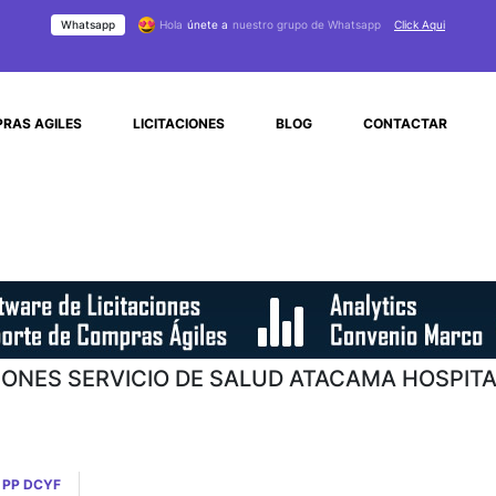
Whatsapp
Hola
únete a
nuestro grupo de Whatsapp
Click Aqui
RAS AGILES
LICITACIONES
BLOG
CONTACTAR
CIONES SERVICIO DE SALUD ATACAMA HOSPITA
 PP DCYF