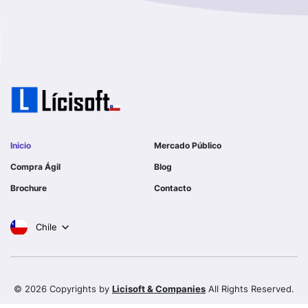
I MUNICIPALIDAD DE LA PINTANA
Region Aysen Del General Carlos Ibañez Del Campo
ILUSTRE MUNICIPALIDAD TEODORO SCHMIDT
Region Del ñuble
Ejercito de Chile
Region Del Biobio
I MUNICIPALIDAD DE GORBEA
Region Del Libertador General Bernardo O´higgins
I MUNICIPALIDAD DE NINHUE
Inicio
Mercado Público
Region Del Maule
Compra Ágil
Blog
I MUNICIPALIDAD DE LAS CONDES
Brochure
Contacto
Region Metropolitana De Santiago
I MUNICIPALIDAD DE EL MONTE
Chile
Tarapaca
SERVICIO DE SALUD DEL LIBERTADOR B OHIGGINS
HOSPITAL REG RANCAGUA
Valparaiso
© 2026 Copyrights by
Licisoft & Companies
All Rights Reserved.
I MUNICIPALIDAD DE LUMACO