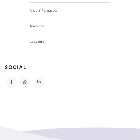
Arica Y Parinacota
INSTITUTO NACIONAL DE DEPORTES DE CHILE
Atacama
SERVICIO DE SALUD DEL MAULE HOSPITAL DE
TALCA
Coquimbo
I MUNICIPALIDAD DE PROVIDENCIA
Extranjero
I MUNICIPALIDAD DE LEBU
SOCIAL
La Araucania
SERVICIO DE SALUD TALCAHUANO HOSPITAL DE
Los Lagos
I MUNICIPALIDAD DE GALVARINO
Los Rios
I MUNICIPALIDAD DE LAMPA
Magallanes Y De La Antartica
GOBERNACION PROVINCIAL DE TALCA
No Hay Informacion