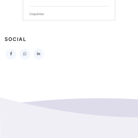
SERVICIO DE SALUD DEL MAULE HOSPITAL DE
TALCA
Coquimbo
I MUNICIPALIDAD DE PROVIDENCIA
Extranjero
I MUNICIPALIDAD DE LEBU
SOCIAL
La Araucania
SERVICIO DE SALUD TALCAHUANO HOSPITAL DE
Los Lagos
I MUNICIPALIDAD DE GALVARINO
Los Rios
I MUNICIPALIDAD DE LAMPA
Magallanes Y De La Antartica
GOBERNACION PROVINCIAL DE TALCA
No Hay Informacion
I MUNICIPALIDAD DE LA PINTANA
Region Aysen Del General Carlos Ibañez Del Campo
ILUSTRE MUNICIPALIDAD TEODORO SCHMIDT
Region Del ñuble